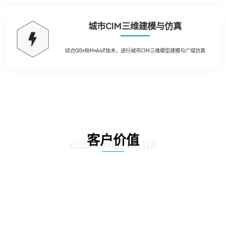
城市CIM三维建模与仿真
综合GIS+BIM+AIoT技术，进行城市CIM三维模型建模与广域仿真
客户价值
CUSTOMER VALUE
01
提升运营效率：通过引入先进的物联网技术，实现园区内设备的远程监控和自
动控制，降低人工干预成本，提高管理效率；利用大数据分析技术，对园区运
营数据进行深入挖掘，为管理层提供决策支持，优化资源配置。