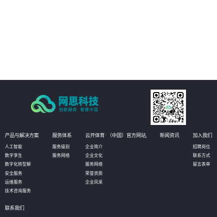
02
能耗与环境管理：提供整体园区的能耗监控板块，对园区内整个区域的用电、
用水等能源耗散情况进行分类分项的统计，实现社区内涵盖水、电、汽、燃
气、热力等全能源介质的能耗数据自动采集、实时监控、能耗动态分析、能源
结构优化的全面管理；建立科学、完善的能耗指标和能源评价体系，加强能源
03
使用的计划性、提高能源利用率、均衡能源负荷。
资产管理：对园区内各类资产进行实时监控，包括基础设施、办公设备、动环
设备、水电管路、IT设备等，系统随时调取查看各类设备的运行状态信息。当
设备发生告警时，通过短信、微信消息等方式推送给管理人员，进而在系统的
3D场景中快速定位故障设备，帮助运维人员及时解决问题。
产品与解决方案
服务体系
云开体育·（中国）官方网站,
新闻资讯
加入我们
人工智能
服务级别
企业简介
招聘岗位
数字孪生
服务网络
企业文化
联系方式
数字化转型解
服务网络
留言表单
安全服务
荣誉资质
运维服务
企业风采
技术咨询服务
联系我们