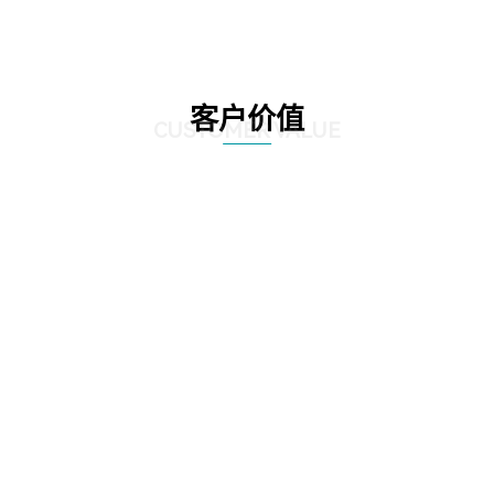
客户价值
CUSTOMER VALUE
01
产品业务能力展示：强调产品、技术和业务内容的更新、常展常新，结合受众
认知，提供有创意、印象深刻的展示。
02
企业品牌形象提升：强调企业精神、理念的发扬，立足企业文化，打动观众、
吸引来宾。
03
提升用户体验：通过优化产品设计、改进交互流程、提升服务质量等方式，全
面提升用户体验。这种优质体验能够增强用户对产品的信任度和依赖度，提高
用户黏性，为企业赢得更多忠实用户。