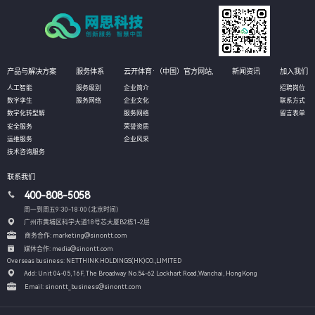
产品与解决方案
服务体系
云开体育·（中国）官方网站,
新闻资讯
加入我们
人工智能
服务级别
企业简介
招聘岗位
数字孪生
服务网络
企业文化
联系方式
数字化转型解
服务网络
留言表单
安全服务
荣誉资质
运维服务
企业风采
技术咨询服务
联系我们
400-808-5058
周一到周五9:30-18:00 (北京时间）
广州市黄埔区科学大道18号芯大厦B2栋1-2层
商务合作: marketing@sinontt.com
媒体合作: media@sinontt.com
Overseas business: NETTHINK HOLDINGS(HK)CO.,LIMITED
Add: Unit 04-05, 16F, The Broadway No.54-62 Lockhart Road,
Wanchai, HongKong
Email: sinontt_business@sinontt.com