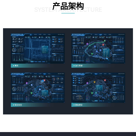
产品架构
SYSTEM ARCHITECTURE