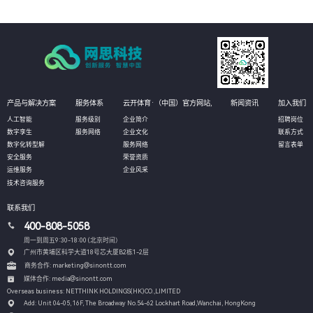
产品与解决方案
服务体系
云开体育·（中国）官方网站,
新闻资讯
加入我们
人工智能
服务级别
企业简介
招聘岗位
数字孪生
服务网络
企业文化
联系方式
数字化转型解
服务网络
留言表单
安全服务
荣誉资质
运维服务
企业风采
技术咨询服务
联系我们
400-808-5058
周一到周五9:30-18:00 (北京时间）
广州市黄埔区科学大道18号芯大厦B2栋1-2层
商务合作: marketing@sinontt.com
媒体合作: media@sinontt.com
Overseas business: NETTHINK HOLDINGS(HK)CO.,LIMITED
Add: Unit 04-05, 16F, The Broadway No.54-62 Lockhart Road,
Wanchai, HongKong