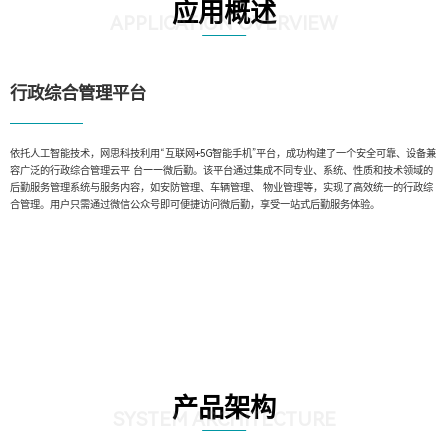
应用概述
APPLICATION OVERVIEW
行政综合管理平台
依托人工智能技术，网思科技利用“互联网+5G智能手机”平台，成功构建了一个安全可靠、设备兼
容广泛的行政综合管理云平 台——微后勤。该平台通过集成不同专业、系统、性质和技术领域的
后勤服务管理系统与服务内容，如安防管理、车辆管理、 物业管理等，实现了高效统一的行政综
合管理。用户只需通过微信公众号即可便捷访问微后勤，享受一站式后勤服务体验。
产品架构
SYSTEM ARCHITECTURE