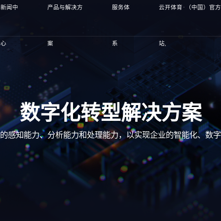
新闻中
产品与解决方
服务体
云开体育·（中国）官
心
案
系
站,
数字化转型解决方案
的感知能力、分析能力和处理能力，以实现企业的智能化、数字