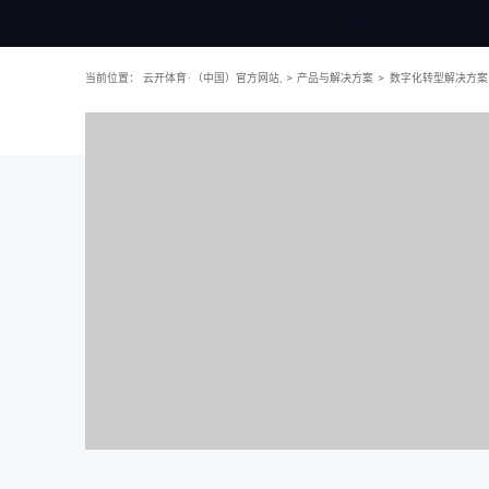
当前位置：
云开体育·（中国）官方网站,
>
产品与解决方案
>
数字化转型解决方案