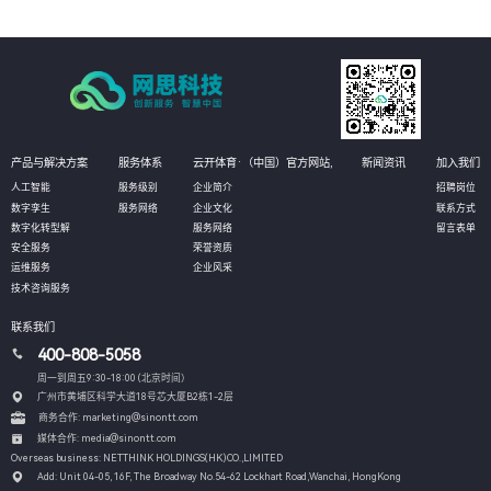
产品与解决方案
服务体系
云开体育·（中国）官方网站,
新闻资讯
加入我们
人工智能
服务级别
企业简介
招聘岗位
数字孪生
服务网络
企业文化
联系方式
数字化转型解
服务网络
留言表单
安全服务
荣誉资质
运维服务
企业风采
技术咨询服务
联系我们
400-808-5058
周一到周五9:30-18:00 (北京时间）
广州市黄埔区科学大道18号芯大厦B2栋1-2层
商务合作: marketing@sinontt.com
媒体合作: media@sinontt.com
Overseas business: NETTHINK HOLDINGS(HK)CO.,LIMITED
Add: Unit 04-05, 16F, The Broadway No.54-62 Lockhart Road,
Wanchai, HongKong